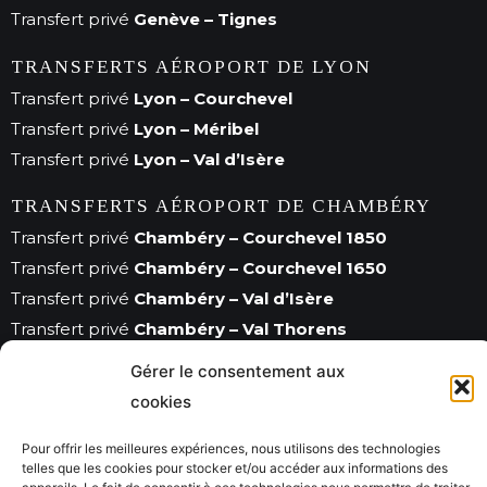
Transfert privé
Genève – Tignes
TRANSFERTS AÉROPORT DE LYON
Transfert privé
Lyon – Courchevel
Transfert privé
Lyon – Méribel
Transfert privé
Lyon – Val d’Isère
TRANSFERTS AÉROPORT DE CHAMBÉRY
Transfert privé
Chambéry – Courchevel 1850
Transfert privé
Chambéry – Courchevel 1650
Transfert privé
Chambéry – Val d’Isère
Transfert privé
Chambéry – Val Thorens
Gérer le consentement aux
TRANSFERTS STATIONS DE SKI
cookies
Transfert privé
Courchevel
Transfert privé
Val d’Isère
Pour offrir les meilleures expériences, nous utilisons des technologies
Transfert privé
Méribel
telles que les cookies pour stocker et/ou accéder aux informations des