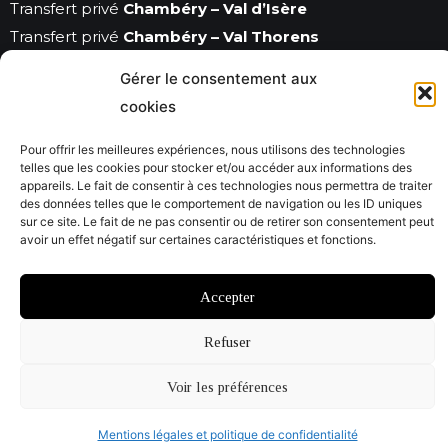
Transfert privé
Chambéry – Val d’Isère
Transfert privé
Chambéry – Val Thorens
Gérer le consentement aux
TRANSFERTS STATIONS DE SKI
cookies
Transfert privé
Courchevel
Transfert privé
Val d’Isère
Pour offrir les meilleures expériences, nous utilisons des technologies
Transfert privé
Méribel
telles que les cookies pour stocker et/ou accéder aux informations des
appareils. Le fait de consentir à ces technologies nous permettra de traiter
des données telles que le comportement de navigation ou les ID uniques
sur ce site. Le fait de ne pas consentir ou de retirer son consentement peut
avoir un effet négatif sur certaines caractéristiques et fonctions.
© Savoie City Tours 2026
Mentions légales
CGV
Accepter
Site par @Studiojacquadi et Emmanuelle Usclat
Refuser
Voir les préférences
Mentions légales et politique de confidentialité