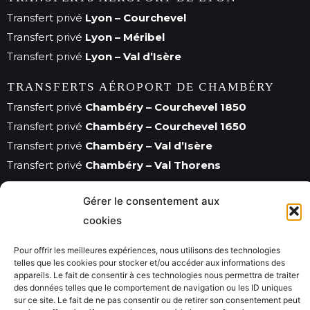
Transfert privé
Lyon – Courchevel
Transfert privé
Lyon – Méribel
Transfert privé
Lyon – Val d’Isère
TRANSFERTS AÉROPORT DE CHAMBÉRY
Transfert privé
Chambéry – Courchevel 1850
Transfert privé
Chambéry – Courchevel 1650
Transfert privé
Chambéry – Val d’Isère
Transfert privé
Chambéry – Val Thorens
TRANSFERTS STATIONS DE SKI
Gérer le consentement aux
Transfert privé
Courchevel
cookies
Transfert privé
Val d’Isère
Pour offrir les meilleures expériences, nous utilisons des technologies
Transfert privé
Méribel
telles que les cookies pour stocker et/ou accéder aux informations des
appareils. Le fait de consentir à ces technologies nous permettra de traiter
des données telles que le comportement de navigation ou les ID uniques
sur ce site. Le fait de ne pas consentir ou de retirer son consentement peut
© Savoie City Tours 2026